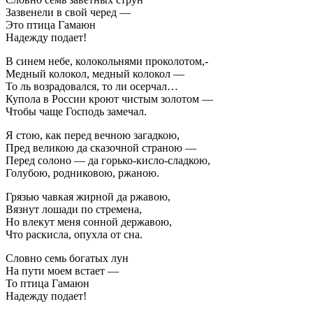
Зазвенели в свой черед —
Это птица Гамаюн
Надежду подает!
В синем небе, колокольнями проколотом,-
Медный колокол, медный колокол —
То ль возрадовался, то ли осерчал…
Купола в России кроют чистым золотом —
Чтобы чаще Господь замечал.
Я стою, как перед вечною загадкою,
Пред великою да сказочной страною —
Перед солоно — да горько-кисло-сладкою,
Голубою, родниковою, ржаною.
Грязью чавкая жирной да ржавою,
Вязнут лошади по стремена,
Но влекут меня сонной державою,
Что раскисла, опухла от сна.
Словно семь богатых лун
На пути моем встает —
То птица Гамаюн
Надежду подает!