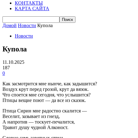
КОНТАКТЫ
КАРТА САЙТА
Домой
Новости
Купола
Новости
Купола
11.10.2025
187
0
Как засмотрится мне нынче, как задышится?
Воздух крут перед грозой, крут да вязок.
Что споется мне сегодня, что услышится?
Птицы вещие поют — да все из сказок.
Птица Сирин мне радостно скалится —
Веселит, зазывает из гнезд,
А напротив — тоскует-печалится,
Травит душу чудной Алконост.
Словно семь заветных струн