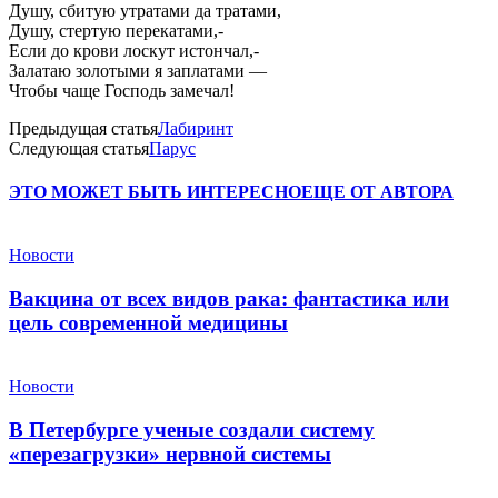
Душу, сбитую утратами да тратами,
Душу, стертую перекатами,-
Если до крови лоскут истончал,-
Залатаю золотыми я заплатами —
Чтобы чаще Господь замечал!
Предыдущая статья
Лабиринт
Следующая статья
Парус
ЭТО МОЖЕТ БЫТЬ ИНТЕРЕСНО
ЕЩЕ ОТ АВТОРА
Новости
Вакцина от всех видов рака: фантастика или
цель современной медицины
Новости
В Петербурге ученые создали систему
«перезагрузки» нервной системы