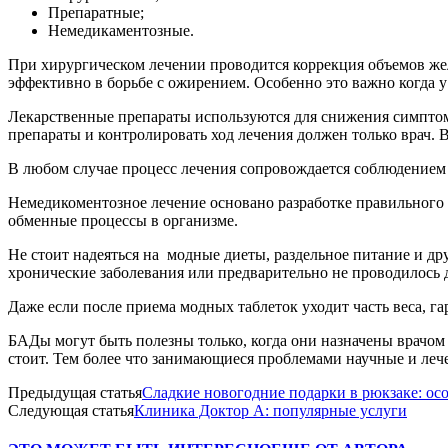
Препаратные;
Немедикаментозные.
При хирургическом лечении проводится коррекция объемов же
эффективно в борьбе с ожирением. Особенно это важно когда у
Лекарственные препараты используются для снижения симптом
препараты и контролировать ход лечения должен только врач. 
В любом случае процесс лечения сопровождается соблюдением
Немедикоментозное лечение основано разработке правильного 
обменные процессы в организме.
Не стоит надеяться на модные диеты, раздельное питание и дру
хронические заболевания или предварительно не проводилось 
Даже если после приема модных таблеток уходит часть веса, гар
БАДы могут быть полезны только, когда они назначены врачом 
стоит. Тем более что занимающиеся проблемами научные и ле
Предыдущая статья
Сладкие новогодние подарки в рюкзаке: ос
Следующая статья
Клиника Доктор А: популярные услуги