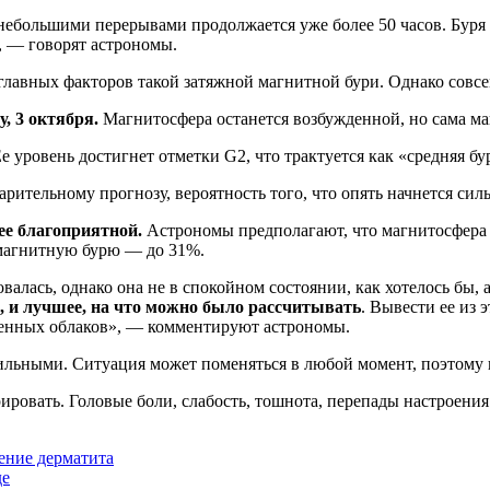
небольшими перерывами продолжается уже более 50 часов. Буря 
, — говорят астрономы.
лавных факторов такой затяжной магнитной бури. Однако совсем
, 3 октября.
Магнитосфера останется возбужденной, но сама ма
Ее уровень достигнет отметки G2, что трактуется как «средняя б
варительному прогнозу, вероятность того, что опять начнется сил
лее благоприятной.
Астрономы предполагают, что магнитосфера в
 магнитную бурю — до 31%.
валась, однако она не в спокойном состоянии, как хотелось бы,
, и лучшее, на что можно было рассчитывать
. Вывести ее из 
енных облаков», — комментируют астрономы.
льными. Ситуация может поменяться в любой момент, поэтому не
орировать. Головые боли, слабость, тошнота, перепады настроени
ение дерматита
де