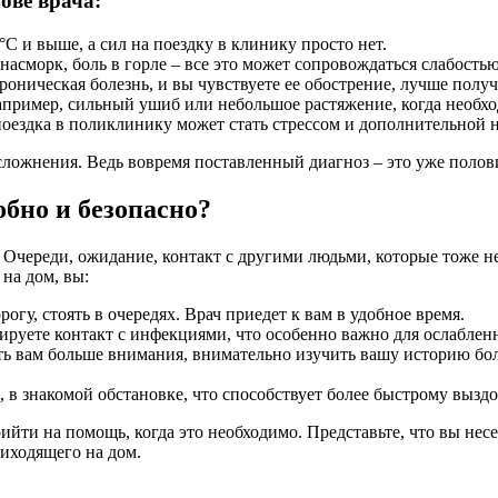
ове врача:
C и выше, а сил на поездку в клинику просто нет.
асморк, боль в горле – все это может сопровождаться слабостью
хроническая болезнь, и вы чувствуете ее обострение, лучше получ
пример, сильный ушиб или небольшое растяжение, когда необхо
оездка в поликлинику может стать стрессом и дополнительной н
сложнения. Ведь вовремя поставленный диагноз – это уже полов
обно и безопасно?
т. Очереди, ожидание, контакт с другими людьми, которые тоже
на дом, вы:
огу, стоять в очередях. Врач приедет к вам в удобное время.
руете контакт с инфекциями, что особенно важно для ослаблен
ь вам больше внимания, внимательно изучить вашу историю боле
, в знакомой обстановке, что способствует более быстрому вызд
ийти на помощь, когда это необходимо. Представьте, что вы несе
приходящего на дом.