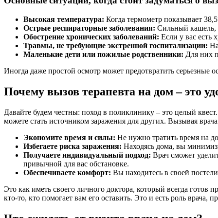
Основные ситуации, когда стоит задуматься о выз
Высокая температура:
Когда термометр показывает 38,5°
Острые респираторные заболевания:
Сильный кашель, н
Обострение хронических заболеваний:
Если у вас есть 
Травмы, не требующие экстренной госпитализации:
На
Маленькие дети или пожилые родственники:
Для них п
Иногда даже простой осмотр может предотвратить серьезные о
Почему вызов терапевта на дом – это уд
Давайте будем честны: поход в поликлинику – это целый квес
можете стать источником заражения для других. Вызывая врача 
Экономите время и силы:
Не нужно тратить время на дор
Избегаете риска заражения:
Находясь дома, вы минимизи
Получаете индивидуальный подход:
Врач сможет уделит
привычной для вас обстановке.
Обеспечиваете комфорт:
Вы находитесь в своей постели
Это как иметь своего личного доктора, который всегда готов пр
кто-то, кто помогает вам его оставить. Это и есть роль врача, 