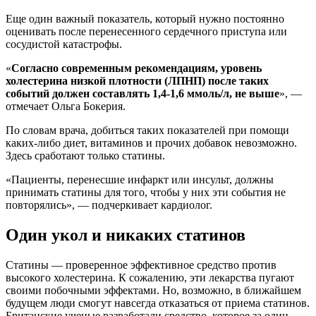
Еще один важный показатель, который нужно постоянно
оценивать после перенесенного сердечного приступа или
сосудистой катастрофы.
«
Согласно современным рекомендациям, уровень
холестерина низкой плотности (ЛПНП) после таких
событий должен составлять 1,4-1,6 ммоль/л, не выше
», —
отмечает Ольга Бокерия.
По словам врача, добиться таких показателей при помощи
каких-либо диет, витаминов и прочих добавок невозможно.
Здесь сработают только статины.
«Пациенты, перенесшие инфаркт или инсульт, должны
принимать статины для того, чтобы у них эти события не
повторялись», — подчеркивает кардиолог.
Один укол и никаких статинов
Статины — проверенное эффективное средство против
высокого холестерина. К сожалению, эти лекарства пугают
своими побочными эффектами. Но, возможно, в ближайшем
будущем люди смогут навсегда отказаться от приема статинов.
Британские ученые разработали средство, которое за один