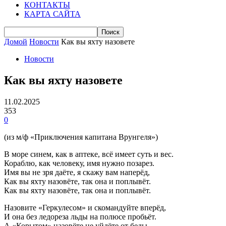
КОНТАКТЫ
КАРТА САЙТА
Домой
Новости
Как вы яхту назовете
Новости
Как вы яхту назовете
11.02.2025
353
0
(из м/ф «Приключения капитана Врунгеля»)
В море синем, как в аптеке, всё имеет суть и вес.
Кораблю, как человеку, имя нужно позарез.
Имя вы не зря даёте, я скажу вам наперёд,
Как вы яхту назовёте, так она и поплывёт.
Как вы яхту назовёте, так она и поплывёт.
Назовите «Геркулесом» и скомандуйте вперёд,
И она без ледореза льды на полюсе пробьёт.
А «Корытом» назовёте не уйдёте от беды,