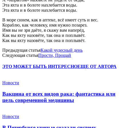
Эта яхта и в болоте нахлебается воды.
Эта яхта и в болоте нахлебается воды.
В море синем, как в аптеке, всё имеет суть и вес.
Кораблю, как человеку, имя нужно позарез.
Имя вы не зря даёте, я скажу вам наперёд,
Как вы яхту назовёте, так она и поплывёт.
Как вы яхту назовёте, так она и поплывёт.
Предыдущая статья
Какой чудесный день
Следующая статья
Прости, Прощай
ЭТО МОЖЕТ БЫТЬ ИНТЕРЕСНО
ЕЩЕ ОТ АВТОРА
Новости
Вакцина от всех видов рака: фантастика или
цель современной медицины
Новости
В Петербурге ученые создали систему