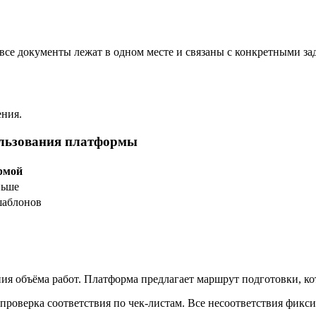
се документы лежат в одном месте и связаны с конкретными зад
ения.
ользования платформы
рмой
ньше
шаблонов
ния объёма работ. Платформа предлагает маршрут подготовки, к
проверка соответствия по чек-листам. Все несоответствия фикс