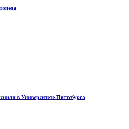
топеда
яснили в Университете Питтсбурга