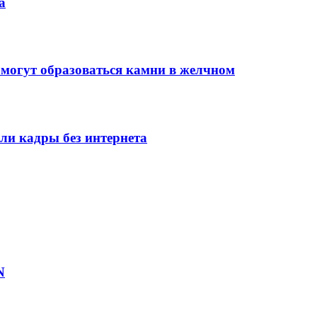
а
 могут образоваться камни в желчном
и кадры без интернета
N