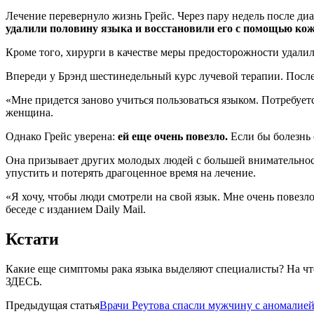
Лечение перевернуло жизнь Грейс. Через пару недель после ди
удалили половину языка и восстановили его с помощью кож
Кроме того, хирурги в качестве меры предосторожности удали
Впереди у Брэнд шестинедельный курс лучевой терапии. После
«Мне придется заново учиться пользоваться языком. Потребует
женщина.
Однако Грейс уверена:
ей еще очень повезло.
Если бы болезнь 
Она призывает других молодых людей с большей внимательност
упустить и потерять драгоценное время на лечение.
«Я хочу, чтобы люди смотрели на свой язык. Мне очень повезло,
беседе с изданием Daily Mail.
Кстати
Какие еще симптомы рака языка выделяют специалисты? На что
ЗДЕСЬ.
Предыдущая статья
Врачи Реутова спасли мужчину с аномалией