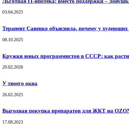
Льготная IT-ипотека: вместо поддержки – ловушк
03.04.2025
Терапевт Савенко объяснила, почему у худеющих
08.10.2025
Кружки юных программистов в СССР: как растил
20.02.2026
У твоего окна
26.02.2025
Выгодная покупка препаратов для ЖКТ на OZO
17.08.2023