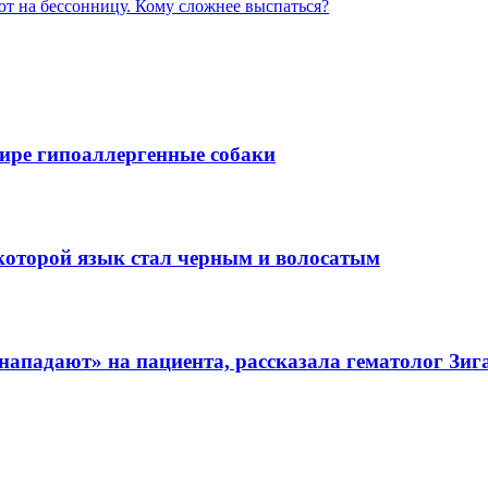
ют на бессонницу. Кому сложнее выспаться?
ире гипоаллергенные собаки
 которой язык стал черным и волосатым
«нападают» на пациента, рассказала гематолог Зи