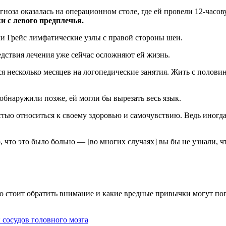
агноза оказалась на операционном столе, где ей провели 12-час
и с левого предплечья.
ли Грейс лимфатические узлы с правой стороны шеи.
дствия лечения уже сейчас осложняют ей жизнь.
ся несколько месяцев на логопедические занятия. Жить с полов
обнаружили позже, ей могли бы вырезать весь язык.
ью относиться к своему здоровью и самочувствию. Ведь иногда 
 что это было больно — [во многих случаях] вы бы не узнали, чт
 стоит обратить внимание и какие вредные привычки могут пов
 сосудов головного мозга