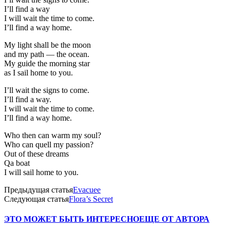
I’ll find a way
I will wait the time to come.
I’ll find a way home.
My light shall be the moon
and my path — the ocean.
My guide the morning star
as I sail home to you.
I’ll wait the signs to come.
I’ll find a way.
I will wait the time to come.
I’ll find a way home.
Who then can warm my soul?
Who can quell my passion?
Out of these dreams
Qa boat
I will sail home to you.
Предыдущая статья
Evacuee
Следующая статья
Flora’s Secret
ЭТО МОЖЕТ БЫТЬ ИНТЕРЕСНО
ЕЩЕ ОТ АВТОРА