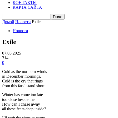
КОНТАКТЫ
КАРТА САЙТА
Домой
Новости
Exile
Новости
Exile
07.03.2025
314
0
Cold as the northern winds
in December mornings,
Cold is the cry that rings
from this far distand shore.
Winter has come too late
too close beside me.
How can I chase away
all these fears deep inside?
I’ll wait the signs to come.