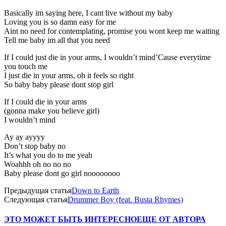
Basically im saying here, I cant live without my baby
Loving you is so damn easy for me
Aint no need for contemplating, promise you wont keep me waiting
Tell me baby im all that you need
If I could just die in your arms, I wouldn’t mind’Cause everytime
you touch me
I just die in your arms, oh it feels so right
So baby baby please dont stop girl
If I could die in your arms
(gonna make you believe girl)
I wouldn’t mind
Ay ay ayyyy
Don’t stop baby no
It’s what you do to me yeah
Woahhh oh no no no
Baby please dont go girl noooooooo
Предыдущая статья
Down to Earth
Следующая статья
Drummer Boy (feat. Busta Rhymes)
ЭТО МОЖЕТ БЫТЬ ИНТЕРЕСНО
ЕЩЕ ОТ АВТОРА