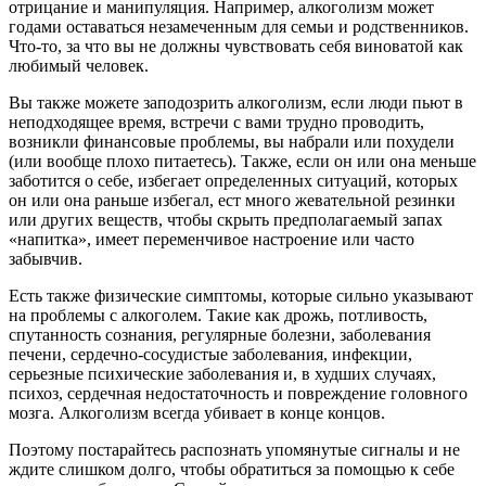
отрицание и манипуляция. Например, алкоголизм может
годами оставаться незамеченным для семьи и родственников.
Что-то, за что вы не должны чувствовать себя виноватой как
любимый человек.
Вы также можете заподозрить алкоголизм, если люди пьют в
неподходящее время, встречи с вами трудно проводить,
возникли финансовые проблемы, вы набрали или похудели
(или вообще плохо питаетесь). Также, если он или она меньше
заботится о себе, избегает определенных ситуаций, которых
он или она раньше избегал, ест много жевательной резинки
или других веществ, чтобы скрыть предполагаемый запах
«напитка», имеет переменчивое настроение или часто
забывчив.
Есть также физические симптомы, которые сильно указывают
на проблемы с алкоголем. Такие как дрожь, потливость,
спутанность сознания, регулярные болезни, заболевания
печени, сердечно-сосудистые заболевания, инфекции,
серьезные психические заболевания и, в худших случаях,
психоз, сердечная недостаточность и повреждение головного
мозга. Алкоголизм всегда убивает в конце концов.
Поэтому постарайтесь распознать упомянутые сигналы и не
ждите слишком долго, чтобы обратиться за помощью к себе