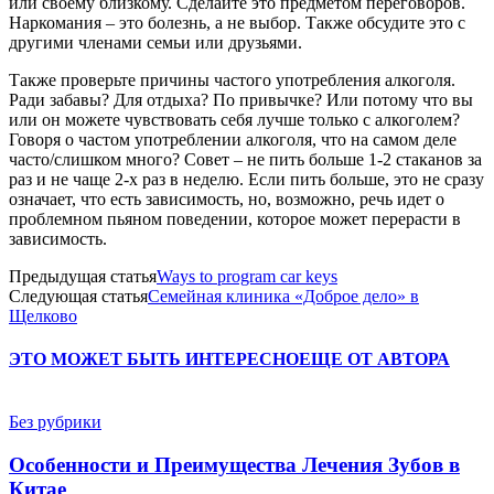
или своему близкому. Сделайте это предметом переговоров.
Наркомания – это болезнь, а не выбор. Также обсудите это с
другими членами семьи или друзьями.
Также проверьте причины частого употребления алкоголя.
Ради забавы? Для отдыха? По привычке? Или потому что вы
или он можете чувствовать себя лучше только с алкоголем?
Говоря о частом употреблении алкоголя, что на самом деле
часто/слишком много? Совет – не пить больше 1-2 стаканов за
раз и не чаще 2-х раз в неделю. Если пить больше, это не сразу
означает, что есть зависимость, но, возможно, речь идет о
проблемном пьяном поведении, которое может перерасти в
зависимость.
Предыдущая статья
Ways to program car keys
Следующая статья
Семейная клиника «Доброе дело» в
Щелково
ЭТО МОЖЕТ БЫТЬ ИНТЕРЕСНО
ЕЩЕ ОТ АВТОРА
Без рубрики
Особенности и Преимущества Лечения Зубов в
Китае