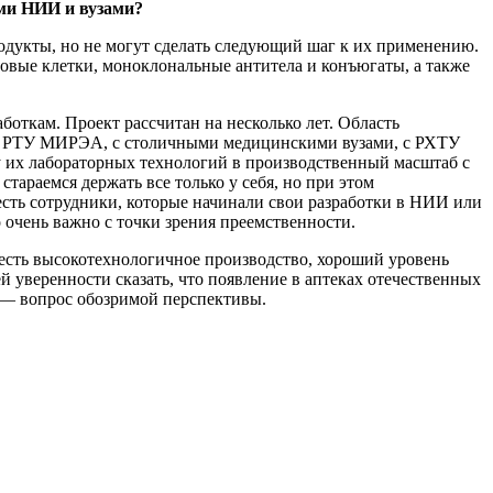
ыми НИИ и вузами?
дукты, но не могут сделать следующий шаг к их применению.
овые клетки, моноклональные антитела и конъюгаты, а также
откам. Проект рассчитан на несколько лет. Область
е с РТУ МИРЭА, с столичными медицинскими вузами, с РХТУ
у их лабораторных технологий в производственный масштаб с
араемся держать все только у себя, но при этом
 есть сотрудники, которые начинали свои разработки в НИИ или
о очень важно с точки зрения преемственности.
с есть высокотехнологичное производство, хороший уровень
уверенности сказать, что появление в аптеках отечественных
 — вопрос обозримой перспективы.