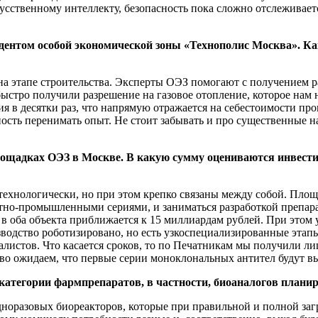
скусственному интеллекту, безопасность пока сложно отслежива
зидентом особой экономической зоны «Технополис Москва». К
на этапе строительства. Эксперты ОЭЗ помогают с получением 
ыстро получили разрешение на газовое отопление, которое нам
в десятки раз, что напрямую отражается на себестоимости произ
ость перенимать опыт. Не стоит забывать и про существенные 
площадках ОЭЗ в Москве. В какую сумму оцениваются инвестиц
ы технологически, но при этом крепко связаны между собой. Пло
тно-промышленными сериями, и заниматься разработкой препар
оба объекта приближается к 15 миллиардам рублей. При этом у 
изводство роботизировано, но есть узкоспециализированные этап
листов. Что касается сроков, то по Печатникам мы получили ли
во ожидаем, что первые серии моноклональных антител будут в
категории фармпрепаратов, в частности, биоаналогов плани
норазовых биореакторов, которые при правильной и полной заг