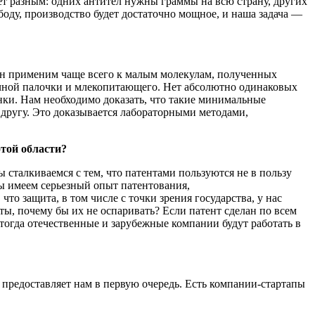
ет разным: одних антител нужны граммы на всю страну, других
оду, производство будет достаточно мощное, и наша задача —
Он применим чаще всего к малым молекулам, полученных
ечной палочки и млекопитающего. Нет абсолютно одинаковых
инки. Нам необходимо доказать, что такие минимальные
другу. Это доказывается лабораторными методами,
этой области?
ы сталкиваемся с тем, что патентами пользуются не в пользу
 мы имеем серьезный опыт патентования,
то защита, в том числе с точки зрения государства, у нас
ты, почему бы их не оспаривать? Если патент сделан по всем
тогда отечественные и зарубежные компании будут работать в
 предоставляет нам в первую очередь. Есть компании-стартапы