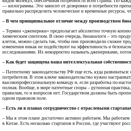
видов молекул, обеспечивая потребности всей страны. По кажд
— килограммы. Это зависит от дозировки и потребности препа
правильно распределить человеческие и временные ресурсы, чт
– В чем принципиальное отличие между производством био
– Термин «дженерики» предполагает абсолютно точную копию х
химическим синтезом. В свою очередь, биоаналоги – это про
клеток, можно сделать так, чтобы они производили схожие прод
изменения никак не подействуют на эффективность и безопасн
исследованиями. Их некорректно называть дженериками, потому
– Как будет защищена ваша интеллектуальная собственность
– Патентному законодательству РФ еще есть, куда развиваться: 
потребителя. В этом ключе законодательство нужно настраивать
высокопрофессиональную команду и, если разработка по-настоящ
полная. Вообще, в мире патентные споры – рутинная практика, 
правилам, то и вопросов нет. Государством должны быть пропи
одном правовом поле.
– Есть ли в планах сотрудничество с отраслевыми старта
– Мы в этом плане достаточно активно работаем. Мы работаем 
в Китае. Есть несколько стартапов в России, где участвуют рос