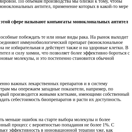
мировой. По объемам производства мы близки к тому, чтобы
 моноклональных антител, применение которых в какой-то мере
 в этой сфере называют конъюгаты моноклональных антител
способные побеждать те или иные виды рака. На рынок выходит
 соединяют иммунобиологический препарат (моноклональное
а не избирательная и действует также и на здоровые клетки. В
ител и силу химии, что позволяет более эффективно бороться с
 новые молекулы, и это постепенно становится обычной
ненно важных лекарственных препаратов и в систему
етрам мы опережаем западные показатели, например, по
который производится живыми клетками, имеющими собственный
адать себестоимость биопрепаратов и расти их доступность.
ать меньше ошибок на старте выбора молекулы и более
нный процесс с вероятностью попадания не более 1%. С
льку эффективность в инновационной терапии уже, как