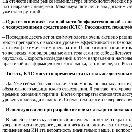
На отечественном рынке номенклатура биотехнологических про
идти наравне с лидерами. Максимум пять лет, и мы догоним са
уже стало рутиной.
– Одна из «горячих» тем в области биофармтехнологий – 
с лекарственными средствами (КЛС). Расскажите, пожалуйст
– Последние десять лет онкоиммунология очень активно развив
много препаратов с высоким уровнем эффективности и безопа
антитело) с химическим препаратом. Плюс химиотерапии в том,
то же время, моноклональные антитела сами по себе действуют
опухолью. Скорость исследований в этом направлении настольк
практикой для фармацевтического рынка, в том числе, и в Росс
– То есть, КЛС могут со временем стать столь же доступны
– Да. Уже сейчас большое количество моноклональных антител
обязательного медицинского страхования. Я считаю, что урове
времени ожидания терапии. Биотех-препараты становятся дост
уровень производительности. Сейчас технологии совершенствую
– Используются ли при разработке новых лекарств возмож
– В нашей сфере искусственный интеллект помогает сократить 
уверенно идти по дороге доклинических и клинических иссле
применением ИИ эта вероятность значительно выше, и вопрос 