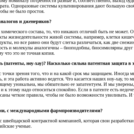
ому номиналу потребности разные и, соответственно, выход буд
рата. Одноразовые системы культивирования дают большую своб
обы не было простоя.
аналогов и дженериков?
имического состава, то, что никаких отличий быть не может. 
дукты жизнедеятельности живой системы, например, клетки киш
укты, но все равно они будут слегка различаться, как две снеж
ость и молекулы аналогичны – биоподобны, биосимилярны друг 
 что это не точная копия.
 (патенты, ноу-хау)? Насколько сильна патентная защита в 
с точки зрения того, что и на какой срок мы защищаем. Иногда м
, и эта работа активно ведется. Что касается наших ноу-хау, то
ему уникальна, мы обязательно ее запатентуем. И мы уверены, ч
и к этому надо относиться спокойно. Если в патенте есть недоче
саны четкие правила, чтобы не было возможности увиливать. И 
пами, с международными фармпроизводителями?
с швейцарской контрактной компанией, которая свои разработки
сийские ученые.