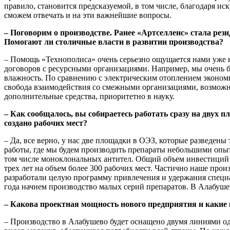
правило, становится предсказуемой, в том числе, благодаря и
сможем отвечать и на эти важнейшие вопросы.
– Поговорим о производстве. Ранее «Артселленс» стала ре
Помогают ли столичные власти в развитии производства?
– Помощь «Технополиса» очень серьезно ощущается нами уже 
договоров с ресурсными организациями. Например, мы очень б
влажность. По сравнению с электрическим отоплением экономия 
свобода взаимодействия со смежными организациями, возможн
дополнительные средства, приоритетно в науку.
– Как сообщалось, вы собираетесь работать сразу на двух 
создано рабочих мест?
– Да, все верно, у нас две площадки в ОЭЗ, которые разведен
работы, где мы будем производить препараты небольшими опы
том числе моноклональных антител. Общий объем инвестиций в 
трех лет на объем более 300 рабочих мест. Частично наше про
разработали целую программу привлечения и удержания специа
года начнем производство малых серий препаратов. В Алабуше
– Какова проектная мощность нового предприятия и какие 
– Производство в Алабушево будет оснащено двумя линиями од