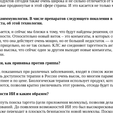
дуктов сегодня также очень широка и не сильно отличается от 
мые продвинутые в этой сфере страны. И это касается не только
онкоиммунология. В числе препаратов следующего поколения
а, об этой технологии.
ается, и сейчас мы близки к тому, что будут найдены решения, 
сности. Относительно новый виток – это конъюгаты, в которых
 что она действует очень мощно, но ее большой недостаток — он
 прицельно, но не так сильно. КЛС же соединяют таргетность ант
о высока, что сейчас один за другим выходят новые конъюгаты,
ии.
ми, как прививка против гриппа?
, показанных при различных заболеваниях, входят в список жиз
нь доступности терапии в России очень высок, по многим парам
упнее и по цене. Биологическая терапия использует продукт, 
тся, позволяя кратно увеличивать этот уровень, отсюда будет п
ности ИИ и каким образом?
путь поиска таргета (цели приложения молекулы), позволяя дел
дований. До появления возможностей ИИ это был высокорискова
уже переходит в плоскость безопасности новой молекулы. Поско