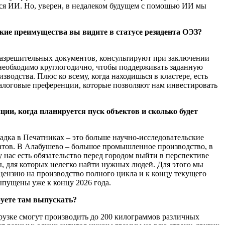
ется ИИ. Но, уверен, в недалеком будущем с помощью ИИ мы
акие преимущества вы видите в статусе резидента ОЭЗ?
разрешительных документов, консультируют при заключении
 необходимо круглогодично, чтобы поддерживать заданную
водства. Плюс ко всему, когда находишься в кластере, есть
налоговые преференции, которые позволяют нам инвестировать
ии, когда планируется пуск объектов и сколько будет
щадка в Печатниках – это больше научно-исследовательские
атов. В Алабушево – большое промышленное производство, в
нас есть обязательство перед городом выйти в перспективе
ы, для которых нелегко найти нужных людей. Для этого мы
цензию на производство полного цикла и к концу текущего
ыпущены уже к концу 2026 года.
руете там выпускать?
рузке смогут производить до 200 килограммов различных