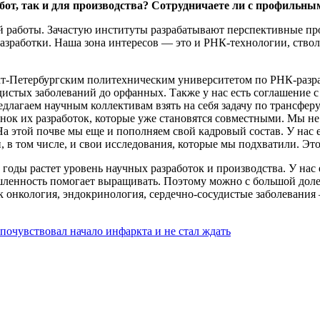
абот, так и для производства? Сотрудничаете ли с профильн
 работы. Зачастую институты разрабатывают перспективные про
азработки. Наша зона интересов — это и РНК-технологии, ствол
т-Петербургским политехническим университетом по РНК-разраб
дистых заболеваний до орфанных. Также у нас есть соглашени
лагаем научным коллективам взять на себя задачу по трансфер
 их разработок, которые уже становятся совместными. Мы не ст
 На этой почве мы еще и пополняем свой кадровый состав. У нас
, в том числе, и свои исследования, которые мы подхватили. Эт
е годы растет уровень научных разработок и производства. У на
енность помогает выращивать. Поэтому можно с большой долей 
 онкология, эндокринология, сердечно-сосудистые заболевания
почувствовал начало инфаркта и не стал ждать