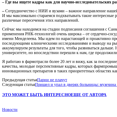
– Где вы ищете кадры как для научно-исследовательских р
–
Сотрудничество с НИИ и вузами – важное направление нашей
И мы максимально стараемся подхватывать такие интересные р
различные пересечения этих направлений.
Сейчас мы находимся на стадии подписания соглашения с Санк
применения РНК-технологий очень широка – от сердечно-сосу
имени Менделеева. Мы идем по нарастающей и проактивно пред
последующими клиническими исследованиями и выводу на рынок
аккумулируем результаты для того, чтобы развиваться дальше.
университете, но впоследствии перешли к нам, где продолжили
Я работаю в фармотрасли более 20 лет и вижу, как за последни
качества, молодые перспективные кадры, которых фармпромышл
инновационных препаратов в таких приоритетных областях как
Предыдущая статья
Парни не плачут
Следующая статья
Пришел и упал в дверях больницы: мужчина 
ЭТО МОЖЕТ БЫТЬ ИНТЕРЕСНО
ЕЩЕ ОТ АВТОРА
Новости